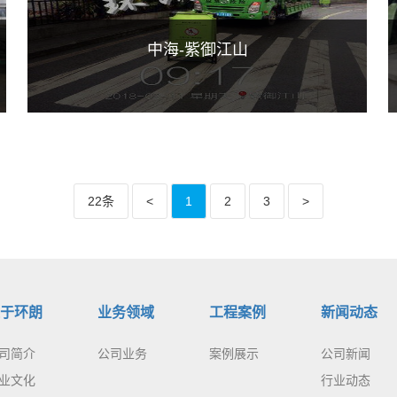
中海-紫御江山
22条
<
1
2
3
>
于环朗
业务领域
工程案例
新闻动态
司简介
公司业务
案例展示
公司新闻
业文化
行业动态