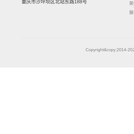
重庆市沙坪坝区北站东路188号
荣
服
Copyright&copy;2