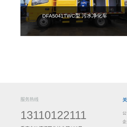
DFA5041TWC型 污水净化车
服务热线
关
13110122111
公
企